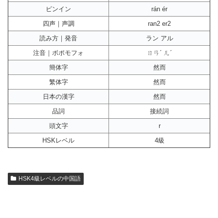
ピンイン
rán ér
四声｜声調
ran2 er2
読み方｜発音
ラン アル
注音｜ボポモフォ
ㄖㄢˊ ㄦˊ
簡体字
然而
繁体字
然而
日本の漢字
然而
品詞
接続詞
頭文字
r
HSKレベル
4級
HSK4級レベルの中国語