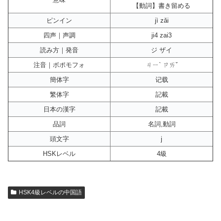
【動詞】書き留める
ピンイン
jì zǎi
四声｜声調
ji4 zai3
読み方｜発音
ジ ザイ
注音｜ボポモフォ
ㄐㄧˋ ㄗㄞˇ
簡体字
记载
繁体字
記載
日本の漢字
記載
品詞
名詞,動詞
頭文字
j
HSKレベル
4級
HSK4級レベルの中国語