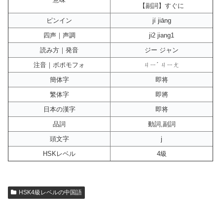
【副詞】すぐに
ピンイン
jí jiāng
四声｜声調
ji2 jiang1
読み方｜発音
ジー ジャン
注音｜ボポモフォ
ㄐㄧˊ ㄐㄧㄤ
簡体字
即将
繁体字
即將
日本の漢字
即将
品詞
動詞,副詞
頭文字
j
HSKレベル
4級
HSK4級レベルの中国語