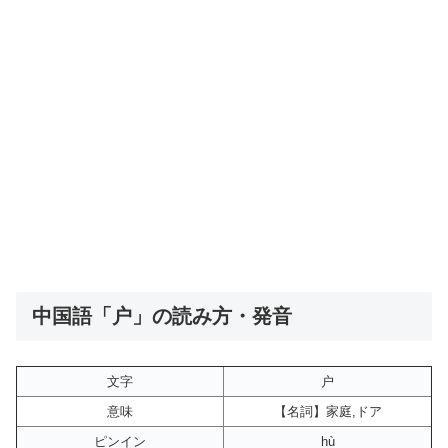
中国語「户」の読み方・発音
文字
户
意味
【名詞】家庭,ドア
ピンイン
hù