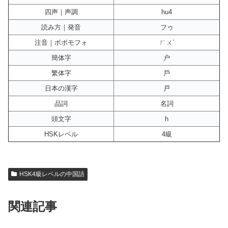
四声｜声調
hu4
読み方｜発音
フゥ
注音｜ボポモフォ
ㄏㄨˋ
簡体字
户
繁体字
戶
日本の漢字
戸
品詞
名詞
頭文字
h
HSKレベル
4級
HSK4級レベルの中国語
関連記事