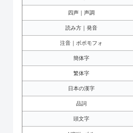
四声｜声調
読み方｜発音
注音｜ボポモフォ
簡体字
繁体字
日本の漢字
品詞
頭文字