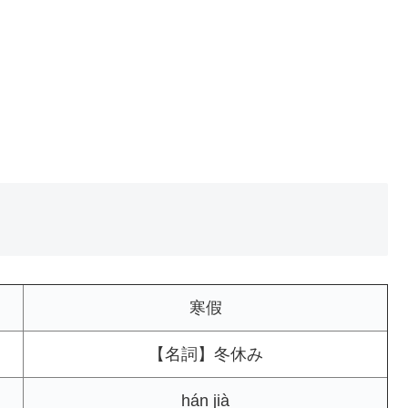
寒假
【名詞】冬休み
hán jià