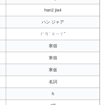
han2 jia4
ハン ジャア
ㄏㄢˊ ㄐㄧㄚˇ
寒假
寒假
寒仮
名詞
h