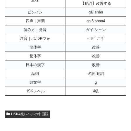
【動詞】改善する
ピンイン
gǎi shàn
四声｜声調
gai3 shan4
読み方｜発音
ガイ シャン
注音｜ボポモフォ
ㄍㄞˇ ㄕㄢˋ
簡体字
改善
繁体字
改善
日本の漢字
改善
品詞
名詞,動詞
頭文字
g
HSKレベル
4級
HSK4級レベルの中国語