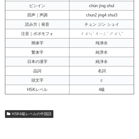
ピンイン
chún jìng shuǐ
四声｜声調
chun2 jing4 shui3
読み方｜発音
チュン ジン シュイ
注音｜ボポモフォ
ㄔㄨㄣˊ ㄐㄧㄥˋ ㄕㄨㄟˇ
簡体字
纯净水
繁体字
純淨水
日本の漢字
純浄水
品詞
名詞
頭文字
c
HSKレベル
4級
HSK4級レベルの中国語