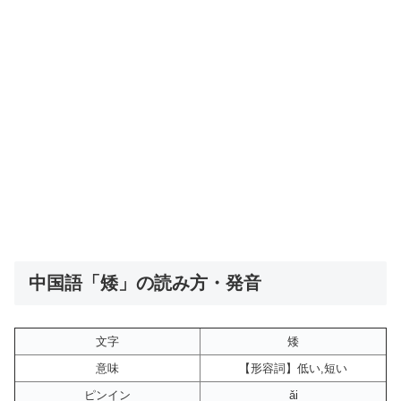
中国語「矮」の読み方・発音
文字
矮
意味
【形容詞】低い,短い
ピンイン
ǎi