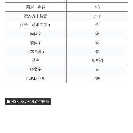
四声｜声調
ai3
読み方｜発音
アイ
注音｜ボポモフォ
ㄞˇ
簡体字
矮
繁体字
矮
日本の漢字
矮
品詞
形容詞
頭文字
a
HSKレベル
4級
HSK4級レベルの中国語