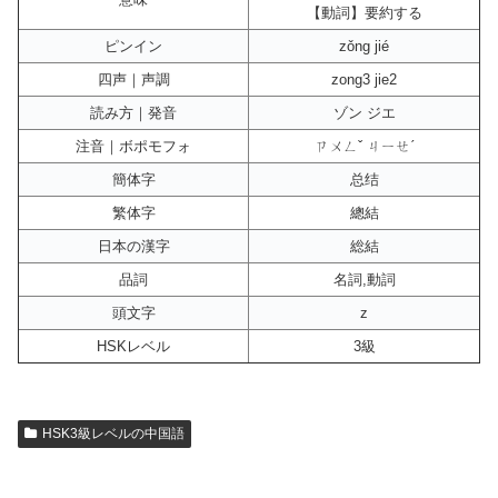
【動詞】要約する
ピンイン
zǒng jié
四声｜声調
zong3 jie2
読み方｜発音
ゾン ジエ
注音｜ボポモフォ
ㄗㄨㄥˇ ㄐㄧㄝˊ
簡体字
总结
繁体字
總結
日本の漢字
総結
品詞
名詞,動詞
頭文字
z
HSKレベル
3級
HSK3級レベルの中国語