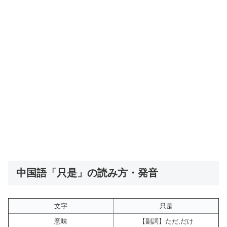
中国語「只是」の読み方・発音
文字
只是
意味
【副詞】ただ,だけ