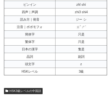
ピンイン
zhǐ shì
四声｜声調
zhi3 shi4
読み方｜発音
ジー シ
注音｜ボポモフォ
ㄓˇ ㄕˋ
簡体字
只是
繁体字
只是
日本の漢字
隻是
品詞
副詞
頭文字
z
HSKレベル
3級
HSK3級レベルの中国語