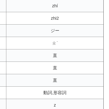
zhí
zhi2
ジー
ㄓˊ
直
直
直
動詞,形容詞
z