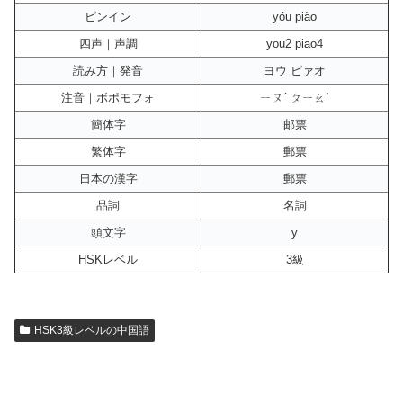
ピンイン
yóu piào
四声｜声調
you2 piao4
読み方｜発音
ヨウ ピァオ
注音｜ボポモフォ
ㄧㄡˊ ㄆㄧㄠˋ
簡体字
邮票
繁体字
郵票
日本の漢字
郵票
品詞
名詞
頭文字
y
HSKレベル
3級
HSK3級レベルの中国語