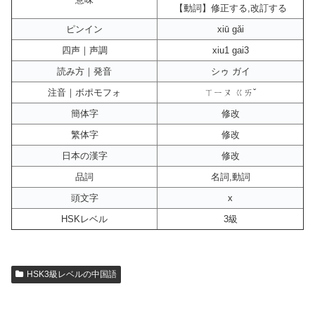
【動詞】修正する,改訂する
ピンイン
xiū gǎi
四声｜声調
xiu1 gai3
読み方｜発音
シゥ ガイ
注音｜ボポモフォ
ㄒㄧㄡ ㄍㄞˇ
簡体字
修改
繁体字
修改
日本の漢字
修改
品詞
名詞,動詞
頭文字
x
HSKレベル
3級
HSK3級レベルの中国語