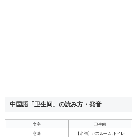
中国語「卫生间」の読み方・発音
文字
卫生间
意味
【名詞】バスルーム,トイレ