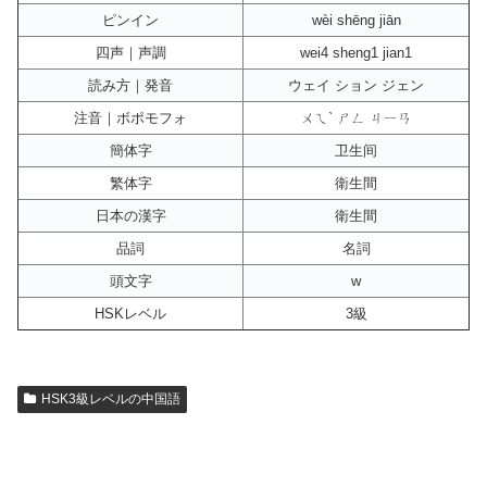
ピンイン
wèi shēng jiān
四声｜声調
wei4 sheng1 jian1
読み方｜発音
ウェイ ション ジェン
注音｜ボポモフォ
ㄨㄟˋ ㄕㄥ ㄐㄧㄢ
簡体字
卫生间
繁体字
衛生間
日本の漢字
衛生間
品詞
名詞
頭文字
w
HSKレベル
3級
HSK3級レベルの中国語