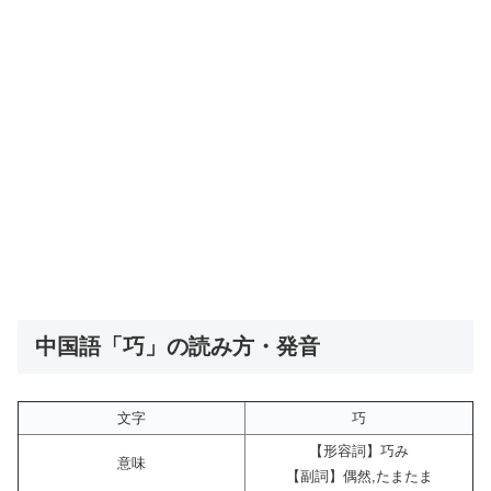
中国語「巧」の読み方・発音
文字
巧
【形容詞】巧み
意味
【副詞】偶然,たまたま