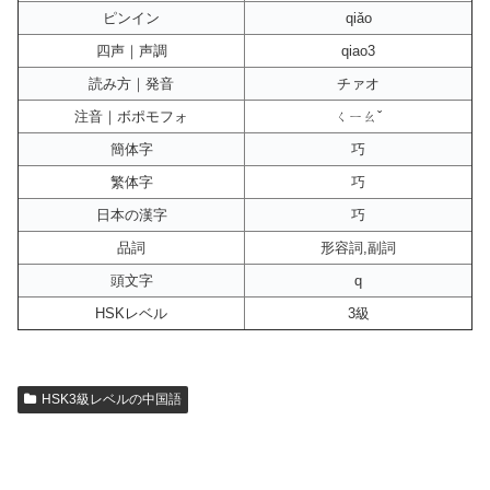
ピンイン
qiǎo
四声｜声調
qiao3
読み方｜発音
チァオ
注音｜ボポモフォ
ㄑㄧㄠˇ
簡体字
巧
繁体字
巧
日本の漢字
巧
品詞
形容詞,副詞
頭文字
q
HSKレベル
3級
HSK3級レベルの中国語