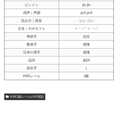
ピンイン
jǐn jǐn
四声｜声調
jin3 jin3
読み方｜発音
ジン ジン
注音｜ボポモフォ
ㄐㄧㄣˇ ㄐㄧㄣˇ
簡体字
仅仅
繁体字
僅僅
日本の漢字
僅僅
品詞
副詞
頭文字
j
HSKレベル
3級
HSK3級レベルの中国語