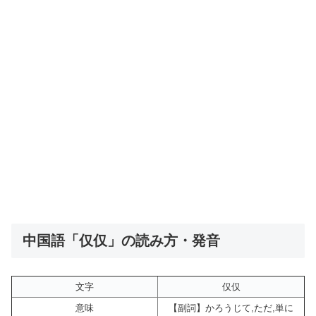
中国語「仅仅」の読み方・発音
文字
仅仅
意味
【副詞】かろうじて,ただ,単に