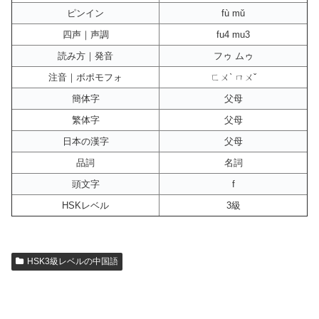
ピンイン
fù mǔ
四声｜声調
fu4 mu3
読み方｜発音
フゥ ムゥ
注音｜ボポモフォ
ㄈㄨˋ ㄇㄨˇ
簡体字
父母
繁体字
父母
日本の漢字
父母
品詞
名詞
頭文字
f
HSKレベル
3級
HSK3級レベルの中国語