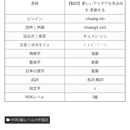
意味
【動詞】新しいアイデアを生み出
す,革新する
ピンイン
chuàng xīn
四声｜声調
chuang4 xin1
読み方｜発音
チュァン シン
注音｜ボポモフォ
ㄔㄨㄤˋ ㄒㄧㄣ
簡体字
创新
繁体字
創新
日本の漢字
創新
品詞
名詞,動詞
頭文字
c
HSKレベル
3級
HSK3級レベルの中国語