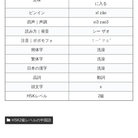
に入る
ピンイン
xǐ zǎo
四声｜声調
xi3 zao3
読み方｜発音
シー ザオ
注音｜ボポモフォ
ㄒㄧˇ ㄗㄠˇ
簡体字
洗澡
繁体字
洗澡
日本の漢字
洗澡
品詞
動詞
頭文字
x
HSKレベル
2級
HSK2級レベルの中国語