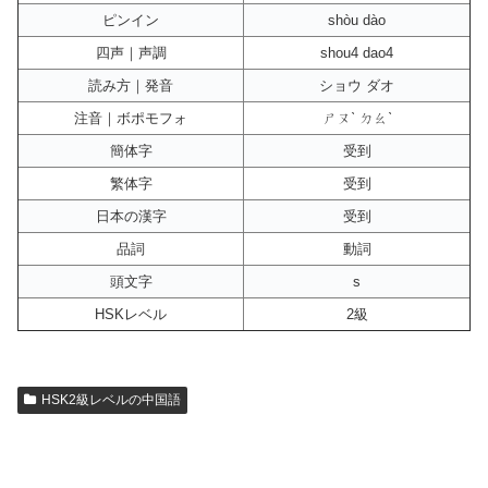
ピンイン
shòu dào
四声｜声調
shou4 dao4
読み方｜発音
ショウ ダオ
注音｜ボポモフォ
ㄕㄡˋ ㄉㄠˋ
簡体字
受到
繁体字
受到
日本の漢字
受到
品詞
動詞
頭文字
s
HSKレベル
2級
HSK2級レベルの中国語