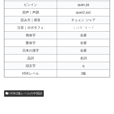
ピンイン
quán jiā
四声｜声調
quan2 jia1
読み方｜発音
チュェン ジャア
注音｜ボポモフォ
ㄑㄩㄢˊ ㄐㄧㄚ
簡体字
全家
繁体字
全家
日本の漢字
全家
品詞
名詞
頭文字
q
HSKレベル
2級
HSK2級レベルの中国語