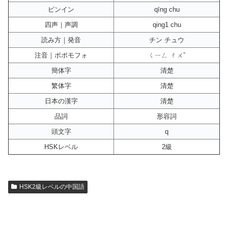
ピンイン
qīng chu
四声｜声調
qing1 chu
読み方｜発音
チン チュウ
注音｜ボポモフォ
ㄑㄧㄥ ㄔㄨˇ
簡体字
清楚
繁体字
清楚
日本の漢字
清楚
品詞
形容詞
頭文字
q
HSKレベル
2級
HSK2級レベルの中国語