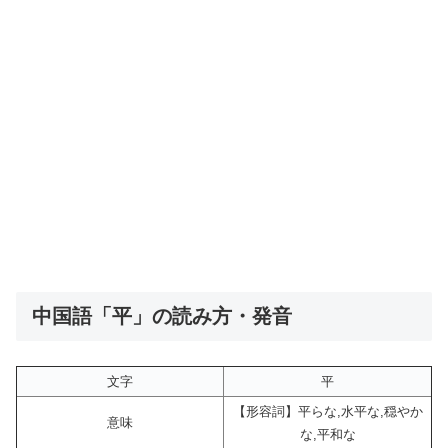
中国語「平」の読み方・発音
文字
平
【形容詞】平らな,水平な,穏やか
意味
な,平和な