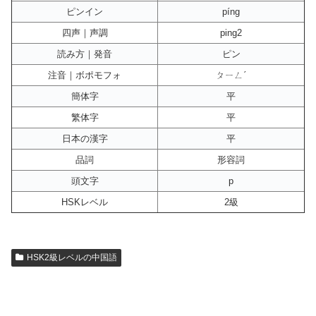
ピンイン
píng
四声｜声調
ping2
読み方｜発音
ピン
注音｜ボポモフォ
ㄆㄧㄥˊ
簡体字
平
繁体字
平
日本の漢字
平
品詞
形容詞
頭文字
p
HSKレベル
2級
HSK2級レベルの中国語