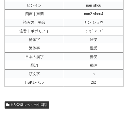
ピンイン
nán shòu
四声｜声調
nan2 shou4
読み方｜発音
ナン ショウ
注音｜ボポモフォ
ㄋㄢˊ ㄕㄡˋ
簡体字
难受
繁体字
難受
日本の漢字
難受
品詞
動詞
頭文字
n
HSKレベル
2級
HSK2級レベルの中国語