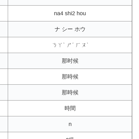
na4 shi2 hou
ナ シー ホウ
ㄋㄚˋ ㄕˊ ㄏㄡˋ
那时候
那時候
那時候
時間
n