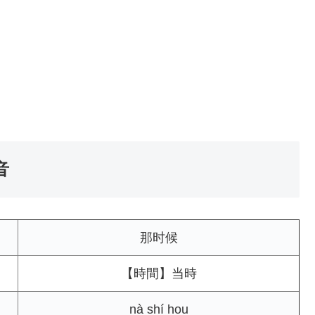
音
那时候
【時間】当時
nà shí hou