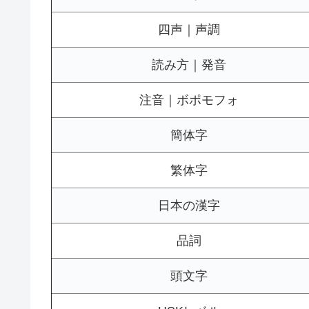
四声｜声調
読み方｜発音
注音｜ボポモフォ
簡体字
繁体字
日本の漢字
品詞
頭文字