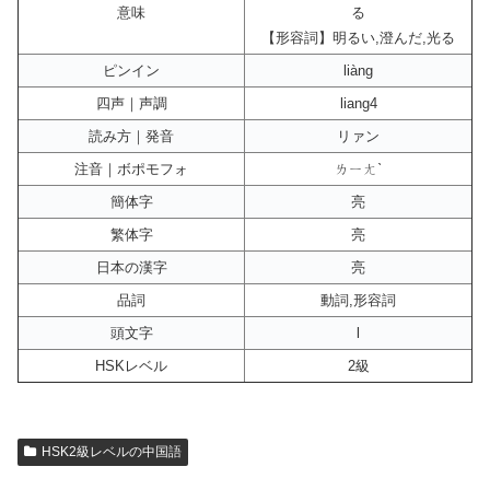
意味
る
【形容詞】明るい,澄んだ,光る
ピンイン
liàng
四声｜声調
liang4
読み方｜発音
リァン
注音｜ボポモフォ
ㄌㄧㄤˋ
簡体字
亮
繁体字
亮
日本の漢字
亮
品詞
動詞,形容詞
頭文字
l
HSKレベル
2級
HSK2級レベルの中国語