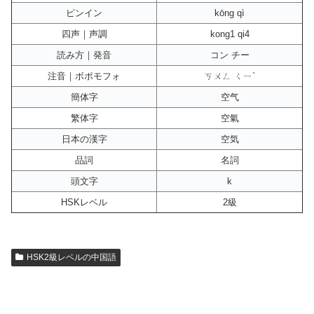
ピンイン
kōng qì
四声｜声調
kong1 qi4
読み方｜発音
コン チー
注音｜ボポモフォ
ㄎㄨㄥ ㄑㄧˋ
簡体字
空气
繁体字
空氣
日本の漢字
空気
品詞
名詞
頭文字
k
HSKレベル
2級
HSK2級レベルの中国語