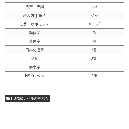
四声｜声調
jiu3
読み方｜発音
ジゥ
注音｜ボポモフォ
ㄐㄧㄡˇ
簡体字
酒
繁体字
酒
日本の漢字
酒
品詞
名詞
頭文字
j
HSKレベル
2級
HSK2級レベルの中国語