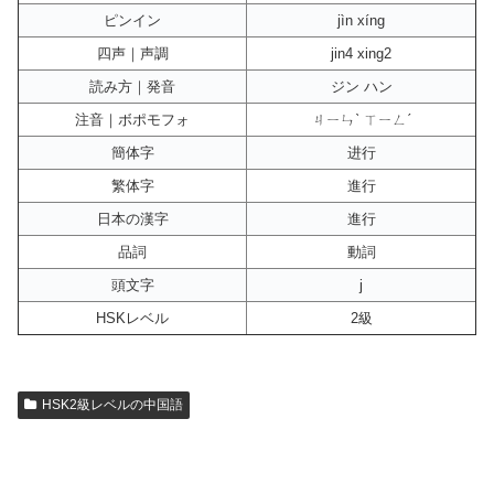
ピンイン
jìn xíng
四声｜声調
jin4 xing2
読み方｜発音
ジン ハン
注音｜ボポモフォ
ㄐㄧㄣˋ ㄒㄧㄥˊ
簡体字
进行
繁体字
進行
日本の漢字
進行
品詞
動詞
頭文字
j
HSKレベル
2級
HSK2級レベルの中国語