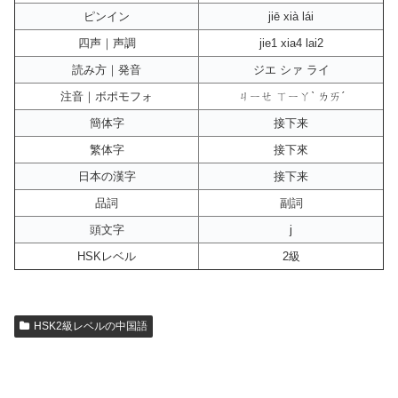
ピンイン
jiē xià lái
四声｜声調
jie1 xia4 lai2
読み方｜発音
ジエ シァ ライ
注音｜ボポモフォ
ㄐㄧㄝ ㄒㄧㄚˋ ㄌㄞˊ
簡体字
接下来
繁体字
接下來
日本の漢字
接下来
品詞
副詞
頭文字
j
HSKレベル
2級
HSK2級レベルの中国語