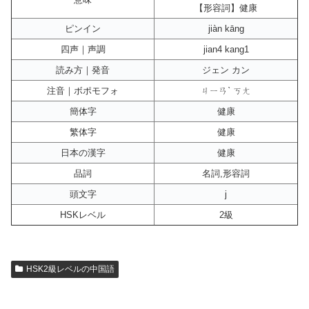
【形容詞】健康
ピンイン
jiàn kāng
四声｜声調
jian4 kang1
読み方｜発音
ジェン カン
注音｜ボポモフォ
ㄐㄧㄢˋ ㄎㄤ
簡体字
健康
繁体字
健康
日本の漢字
健康
品詞
名詞,形容詞
頭文字
j
HSKレベル
2級
HSK2級レベルの中国語