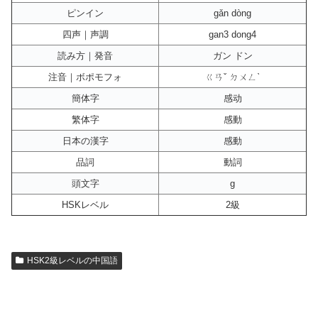
ピンイン
gǎn dòng
四声｜声調
gan3 dong4
読み方｜発音
ガン ドン
注音｜ボポモフォ
ㄍㄢˇ ㄉㄨㄥˋ
簡体字
感动
繁体字
感動
日本の漢字
感動
品詞
動詞
頭文字
g
HSKレベル
2級
HSK2級レベルの中国語