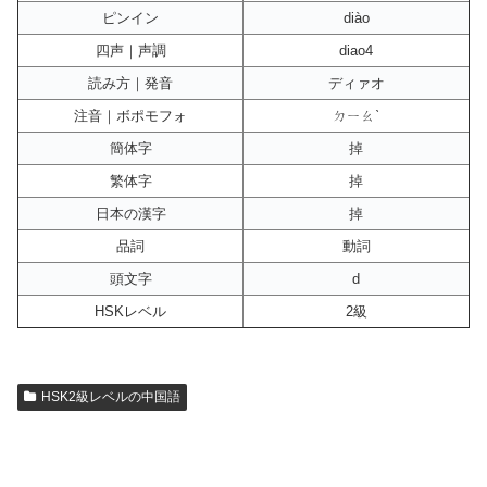
ピンイン
diào
四声｜声調
diao4
読み方｜発音
ディァオ
注音｜ボポモフォ
ㄉㄧㄠˋ
簡体字
掉
繁体字
掉
日本の漢字
掉
品詞
動詞
頭文字
d
HSKレベル
2級
HSK2級レベルの中国語