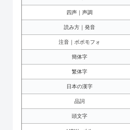
四声｜声調
読み方｜発音
注音｜ボポモフォ
簡体字
繁体字
日本の漢字
品詞
頭文字