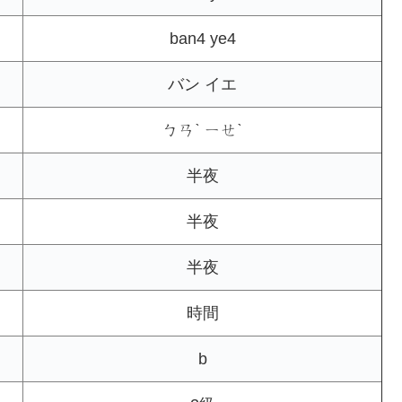
ban4 ye4
バン イエ
ㄅㄢˋ ㄧㄝˋ
半夜
半夜
半夜
時間
b