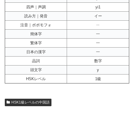
四声｜声調
yi1
読み方｜発音
イー
注音｜ボポモフォ
ㄧ
簡体字
一
繁体字
一
日本の漢字
一
品詞
数字
頭文字
y
HSKレベル
1級
HSK1級レベルの中国語