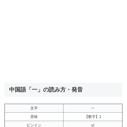
中国語「一」の読み方・発音
文字
一
意味
【数字】1
ピンイン
yī