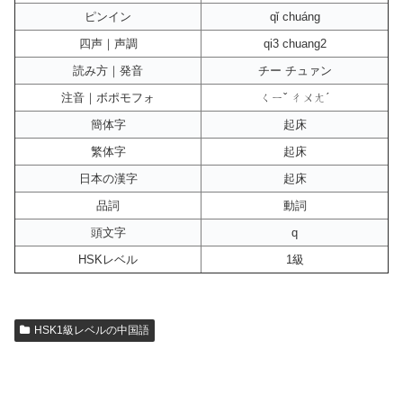
ピンイン
qǐ chuáng
四声｜声調
qi3 chuang2
読み方｜発音
チー チュァン
注音｜ボポモフォ
ㄑㄧˇ ㄔㄨㄤˊ
簡体字
起床
繁体字
起床
日本の漢字
起床
品詞
動詞
頭文字
q
HSKレベル
1級
HSK1級レベルの中国語