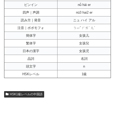
ピンイン
nǚ hái er
四声｜声調
nü3 hai2 er
読み方｜発音
ニュ ハイ アル
注音｜ボポモフォ
ㄋㄩˇ ㄏㄞˊ ㄦˊ
簡体字
女孩儿
繁体字
女孩兒
日本の漢字
女孩児
品詞
名詞
頭文字
n
HSKレベル
1級
HSK1級レベルの中国語