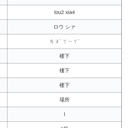
lou2 xia4
ロウ シァ
ㄌㄡˊ ㄒㄧㄚˋ
楼下
樓下
楼下
場所
l