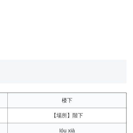
楼下
【場所】階下
lóu xià