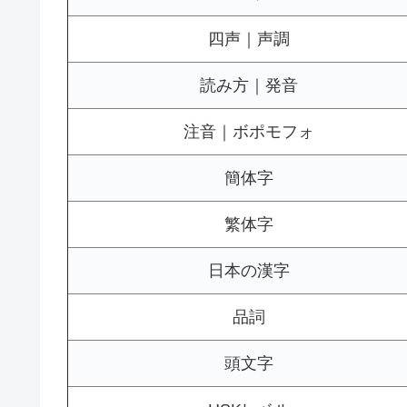
四声｜声調
読み方｜発音
注音｜ボポモフォ
簡体字
繁体字
日本の漢字
品詞
頭文字