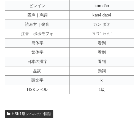
ピンイン
kàn dào
四声｜声調
kan4 dao4
読み方｜発音
カン ダオ
注音｜ボポモフォ
ㄎㄢˋ ㄉㄠˋ
簡体字
看到
繁体字
看到
日本の漢字
看到
品詞
動詞
頭文字
k
HSKレベル
1級
HSK1級レベルの中国語