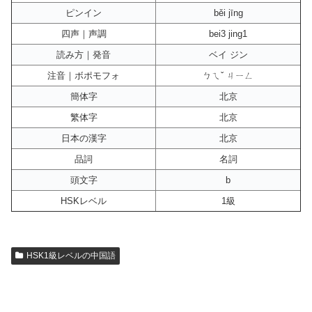
ピンイン
běi jīng
四声｜声調
bei3 jing1
読み方｜発音
ベイ ジン
注音｜ボポモフォ
ㄅㄟˇ ㄐㄧㄥ
簡体字
北京
繁体字
北京
日本の漢字
北京
品詞
名詞
頭文字
b
HSKレベル
1級
HSK1級レベルの中国語